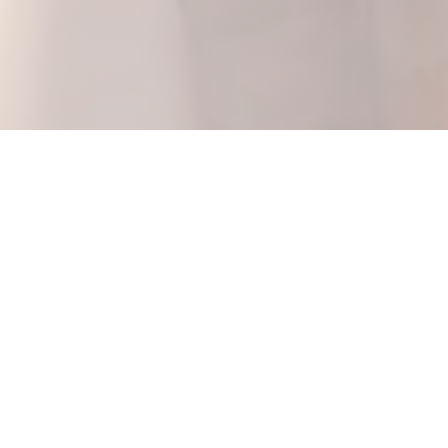
Le Bistrot de la Pucelle
Bem-vindo ao Bistrot de La Pucelle para
desfrutar de cozinha requintada e gourmet
num ambiente acolhedor no coração de Rouen.
Horário de abertura