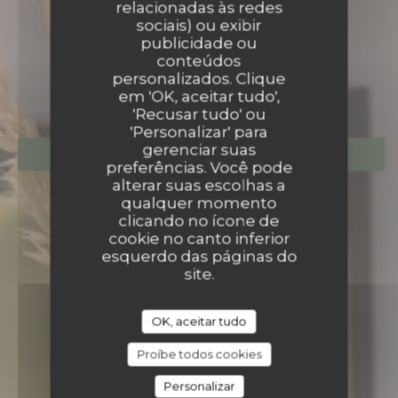
relacionadas às redes
LE BISTROT DE LA
sociais) ou exibir
publicidade ou
PUCELLE
conteúdos
LE BISTROT DE LA PUC
personalizados. Clique
|
ROUEN
em 'OK, aceitar tudo',
'Recusar tudo' ou
'Personalizar' para
gerenciar suas
RESERVAR UMA MESA
preferências. Você pode
alterar suas escolhas a
qualquer momento
clicando no ícone de
cookie no canto inferior
esquerdo das páginas do
site.
OK, aceitar tudo
Proíbe todos cookies
Personalizar