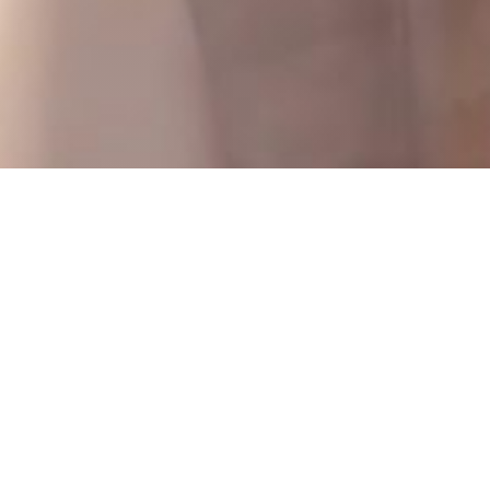
Le Bistrot de la Pucelle
Willkommen im Bistrot de La Pucelle, um
raffinierte Gourmetküche in einem
gemütlichen Ambiente im Herzen von Rouen
zu genießen.