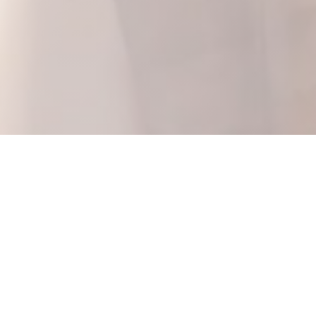
Le Bistrot de la Pucelle
Добро пожаловать в Bistrot de La Pucelle,
чтобы насладиться изысканной и
изысканной кухней в уютной обстановке в
самом сердце Руана.