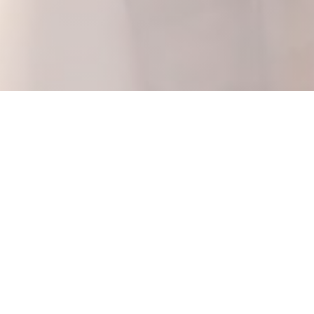
Le Bistrot de la Pucelle
Vítejte v Bistrot de La Pucelle a vychutnejte si
vytříbenou a gurmánskou kuchyni v útulném
prostředí v srdci Rouenu.
Otevírací hodiny