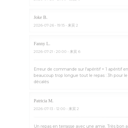
Joke
B
2026-07-26
- 19:15 - 来宾 2
Fanny
L
2026-07-21
- 20:00 - 来宾 6
Erreur de commande sur l'apéritif + 1 apéritif e
beaucoup trop longue tout le repas : 3h pour l
décalés
Patricia
M
2026-07-13
- 12:00 - 来宾 2
Un repas en terrasse avec une amie. Très bon acc