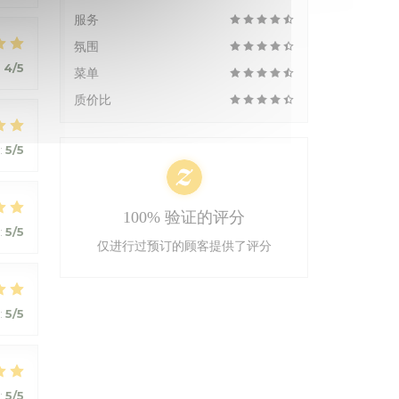
服务
氛围
:
4
/5
菜单
质价比
:
5
/5
100% 验证的评分
:
5
/5
仅进行过预订的顾客提供了评分
:
5
/5
:
5
/5