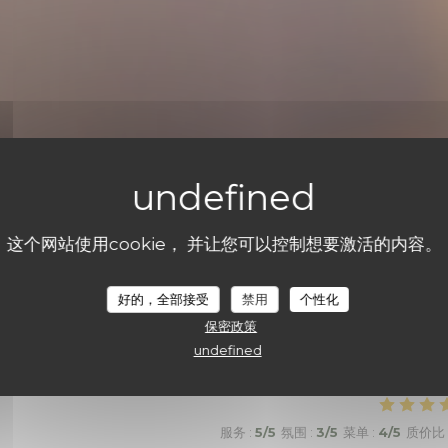
这个网站使用cookie， 并让您可以控制想要激活的内容。
好的，全部接受
禁用
个性化
们的顾客评分
保密政策
undefined
服务
:
5
/5
氛围
:
3
/5
菜单
:
4
/5
质价比