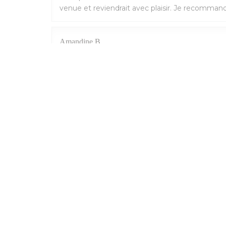
venue et reviendrait avec plaisir. Je recommand
Amandine
B
2026-07-09
- 20:00 - 来宾 3
地图和联系方式
((在新窗口中
6 place de la Pucelle 76000 Rouen