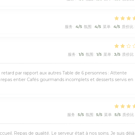
服务
:
4
/5
氛围
:
4
/5
菜单
:
4
/5
质价比
服务
:
1
/5
氛围
:
1
/5
菜单
:
3
/5
质价比
n retard par rapport aux autres Table de 6 personnes : Attente
e repas entier Cafés gourmands incomplets et desserts servis en
服务
:
5
/5
氛围
:
5
/5
菜单
:
5
/5
质价比
ueil. Repas de qualité. Le serveur était à nos soins. Je suis déjà