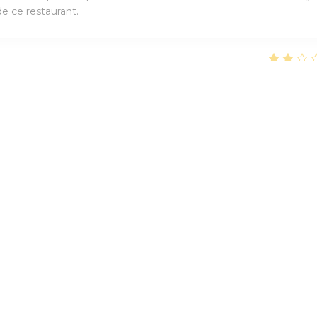
e ce restaurant.
服务
:
4
/5
氛围
:
2
/5
菜单
:
1
/5
质价比
1
2
3
联系我们
打开))
订