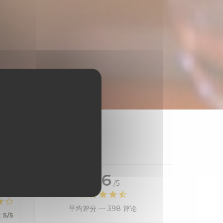
4.6
/5
平均评分 —
398 评论
:
5
/5