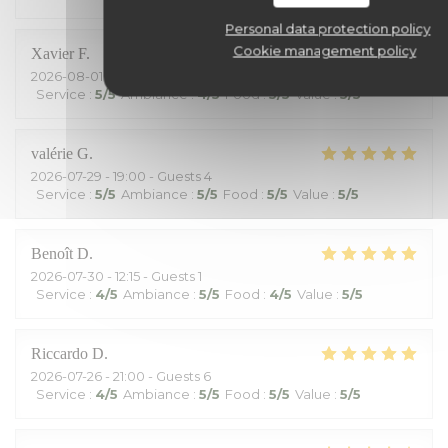
Personal data protection policy
Cookie management policy
Xavier
F
2026-08-01
- 12:45 - Guests 6
Service
:
5
/5
Ambiance
:
4
/5
Food
:
5
/5
Value
:
5
/5
valérie
G
2026-07-29
- 19:00 - Guests 4
Service
:
5
/5
Ambiance
:
5
/5
Food
:
5
/5
Value
:
5
/5
Benoît
D
2026-07-30
- 12:15 - Guests 1
Service
:
4
/5
Ambiance
:
5
/5
Food
:
4
/5
Value
:
5
/5
Riccardo
D
2026-07-26
- 21:00 - Guests 6
Service
:
4
/5
Ambiance
:
5
/5
Food
:
5
/5
Value
:
5
/5