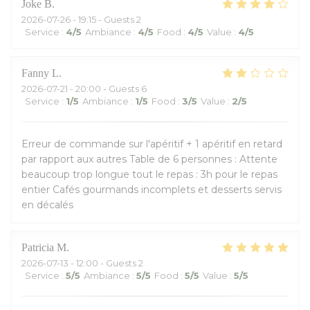
Joke
B
2026-07-26
- 19:15 - Guests 2
Service
:
4
/5
Ambiance
:
4
/5
Food
:
4
/5
Value
:
4
/5
Fanny
L
2026-07-21
- 20:00 - Guests 6
Service
:
1
/5
Ambiance
:
1
/5
Food
:
3
/5
Value
:
2
/5
Erreur de commande sur l'apéritif + 1 apéritif en retard
par rapport aux autres Table de 6 personnes : Attente
beaucoup trop longue tout le repas : 3h pour le repas
entier Cafés gourmands incomplets et desserts servis
en décalés
Patricia
M
2026-07-13
- 12:00 - Guests 2
Service
:
5
/5
Ambiance
:
5
/5
Food
:
5
/5
Value
:
5
/5