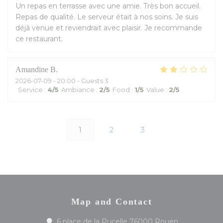
Un repas en terrasse avec une amie. Très bon accueil.
Repas de qualité. Le serveur était à nos soins. Je suis
déjà venue et reviendrait avec plaisir. Je recommande
ce restaurant.
Amandine
B
2026-07-09
- 20:00 - Guests 3
Service
:
4
/5
Ambiance
:
2
/5
Food
:
1
/5
Value
:
2
/5
1
2
3
Map and Contact
((opens in a
6 place de la Pucelle 76000 Rouen