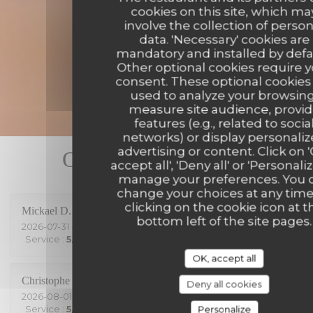
cookies on this site, which ma
involve the collection of person
data. 'Necessary' cookies are
mandatory and installed by defa
Other optional cookies require 
consent. These optional cookies
used to analyze your browsing
measure site audience, provi
features (e.g., related to socia
networks) or display personali
advertising or content. Click on 
Our customer ratings
accept all', 'Deny all' or 'Personaliz
manage your preferences. You 
change your choices at any time
clicking on the cookie icon at t
Mickael
D
bottom left of the site pages.
2026-07-31
- 21:00 - Guests 2
Service
:
5
/5
Ambiance
:
3
/5
Food
:
4
/5
Value
:
5
/5
OK, accept all
Christophe
G
Deny all cookies
2026-08-01
- 19:30 - Guests 2
Personalize
Service
:
5
/5
Ambiance
:
5
/5
Food
:
4
/5
Value
:
4
/5