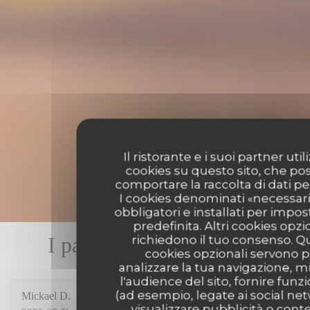
Il ristorante e i suoi partner uti
cookies su questo sito, che p
comportare la raccolta di dati pe
I cookies denominati «necessar
obbligatori e installati per impo
predefinita. Altri cookies opzi
richiedono il tuo consenso. Q
I pareri dei nostri clienti
cookies opzionali servono p
analizzare la tua navigazione, m
l'audience del sito, fornire funzi
(ad esempio, legate ai social ne
Mickael
D
visualizzare pubblicità o cont