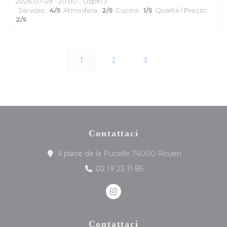
2026-07-09
- 20:00 - Ospiti 3
Servizio
:
4
/5
Atmosfera
:
2
/5
Cucina
:
1
/5
Qualità / Prezzo
:
2
/5
1
2
3
Contattaci
((apre una nu
6 place de la Pucelle 76000 Rouen
02 19 23 11 85
Instagram ((apre una nuova 
Contattaci