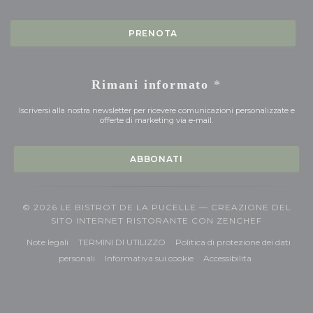
PRENOTA
Rimani informato
*
Iscriversi alla nostra newsletter per ricevere comunicazioni personalizzate e
offerte di marketing via e-mail.
ABBONATI
© 2026 LE BISTROT DE LA PUCELLE — CREAZIONE DEL
((APRE UN
SITO INTERNET RISTORANTE CON
ZENCHEF
((apre una nuova finestra))
((apre una nuova finestra))
Note legali
TERMINI DI UTILIZZO
Politica di protezione dei dati
((apre una nuova finestra))
((apre una nuova finestra))
((apre una nuov
personali
Informativa sui cookie
Accessibilita