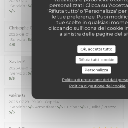
2026-07-31
- 21:00 - Ospiti 2
personalizzati. Clicca su 'Accetta 
Servizio
:
5
/5
Atmosfera
:
3
/5
Cucina
:
4
/5
Qualità / Prezzo
:
'Rifiuta tutto' o 'Personalizza' per
5
/5
le tue preferenze. Puoi modific
tue scelte in qualsiasi mom
cliccando sull'icona del cookie i
Christophe
G
a sinistra delle pagine del si
2026-08-01
- 19:30 - Ospiti 2
Servizio
:
5
/5
Atmosfera
:
5
/5
Cucina
:
4
/5
Qualità / Prezzo
:
4
/5
Ok, accetta tutto
Rifiuta tutti i cookie
Xavier
F
2026-08-01
- 12:45 - Ospiti 6
Personalizza
Servizio
:
5
/5
Atmosfera
:
4
/5
Cucina
:
5
/5
Qualità / Prezzo
:
5
/5
Politica di protezione dei dati perso
Politica di gestione dei cookie
valérie
G
2026-07-29
- 19:00 - Ospiti 4
Servizio
:
5
/5
Atmosfera
:
5
/5
Cucina
:
5
/5
Qualità / Prezzo
:
5
/5