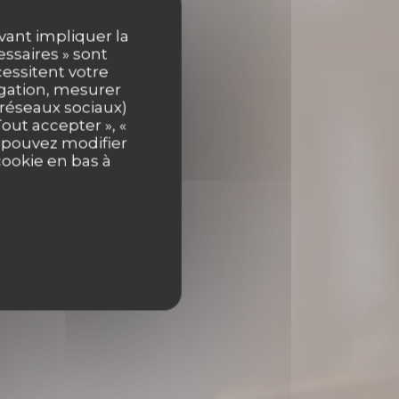
uvant impliquer la
essaires » sont
cessitent votre
igation, mesurer
UCELLE
s réseaux sociaux)
out accepter », «
s pouvez modifier
cookie en bas à