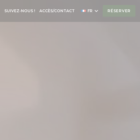
((OUVRE UNE NOUVELLE FENÊTRE))
E
SUIVEZ-NOUS !
ACCÈS/CONTACT
FR
RÉSERVER