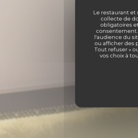
Le restaurant et 
collecte de do
obligatoires e
consentement. C
LE BI
l'audience du sit
ou afficher des 
Tout refuser » o
LE BISTROT D
vos choix à to