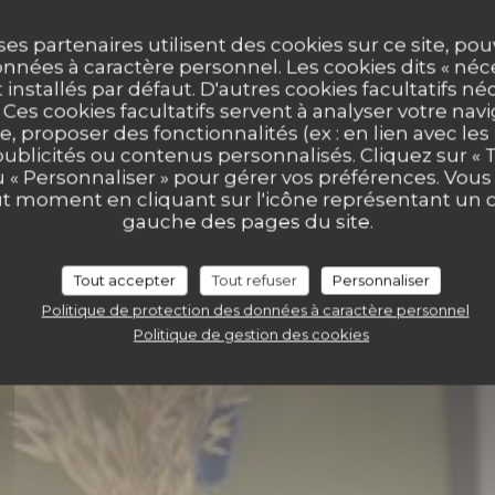
ses partenaires utilisent des cookies sur ce site, po
nnées à caractère personnel. Les cookies dits « néc
t installés par défaut. D'autres cookies facultatifs né
es cookies facultatifs servent à analyser votre nav
STROT DE LA P
e, proposer des fonctionnalités (ex : en lien avec le
publicités ou contenus personnalisés. Cliquez sur « T
u « Personnaliser » pour gérer vos préférences. Vou
E LA PUCELLE
ut moment en cliquant sur l'icône représentant un 
BISTROT
|
ROUEN
gauche des pages du site.
Tout accepter
Tout refuser
Personnaliser
RÉSERVER
Politique de protection des données à caractère personnel
Politique de gestion des cookies