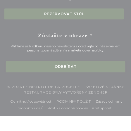
REZERVOVAT STŮL
Zůstaňte v obraze
*
Přihlaste se k odběru našeho newsletteru a dostávejte od nás e-mailem
personalizovaná sdělení a marketingové nabídky.
ODEBÍRAT
© 2026 LE BISTROT DE LA PUCELLE — WEBOVÉ STRÁNKY
((OTEVŘE S
RESTAURACE BYLY VYTVOŘENY
ZENCHEF
((otevře se v novém okně))
((otevře se v novém okn
Odmítnutí odpovědnosti
PODMÍNKY POUŽITÍ
Zásady ochrany
((otevře se v novém okně))
((otevře se v novém okně)
((otevře se
osobních údajů
Politika ohledně cookies
Pristupnost