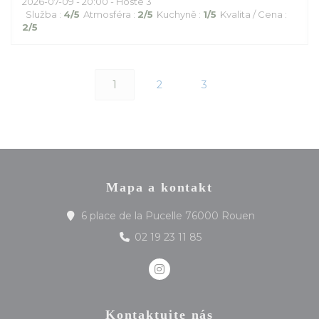
2026-07-09
- 20:00 - Hosté 3
Služba
:
4
/5
Atmosféra
:
2
/5
Kuchyně
:
1
/5
Kvalita / Cena
:
2
/5
1
2
3
Mapa a kontakt
((otevře se 
6 place de la Pucelle 76000 Rouen
02 19 23 11 85
Instagram ((otevře se v nov
Kontaktujte nás