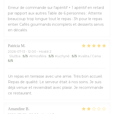
Erreur de commande sur l'apéritif + 1 apéritif en retard
par rapport aux autres Table de 6 personnes : Attente
beaucoup trop longue tout le repas : 3h pour le repas
entier Cafés gourmands incomplets et desserts servis
en décalés
Patricia
M
2026-07-13
- 12:00 - Hosté 2
Služba
:
5
/5
Atmosféra
:
5
/5
Kuchyně
:
5
/5
Kvalita / Cena
:
5
/5
Un repas en terrasse avec une amie. Très bon accueil.
Repas de qualité. Le serveur était à nos soins. Je suis
déjà venue et reviendrait avec plaisir. Je recommande
ce restaurant.
Amandine
B