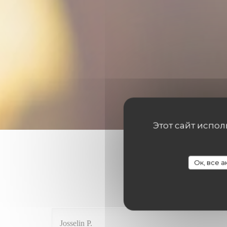
Этот сайт испо
Ок, все 
Оценки 
Josselin
P