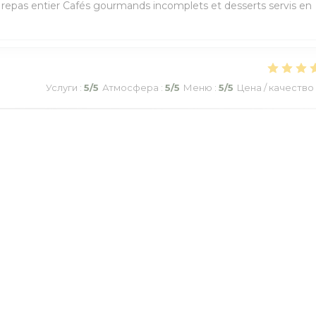
e repas entier Cafés gourmands incomplets et desserts servis en
Услуги
:
5
/5
Атмосфера
:
5
/5
Меню
:
5
/5
Цена / качество
ueil. Repas de qualité. Le serveur était à nos soins. Je suis déjà
e ce restaurant.
1
2
3