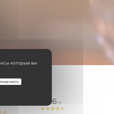
висы которые вы
изировать
4.6
/5