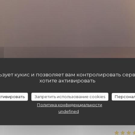
льзует кукис и позволяет вам контролировать сер
хотите активировать
активировать
Запретить использование cookies
Персонал
наших посетителей
Политика конфиденциальности
undefined