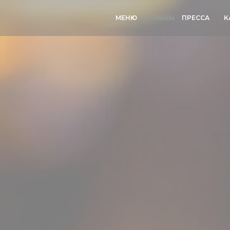
МЕНЮ
ОТЗЫВЫ
ПРЕССА
К
((О