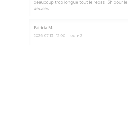
beaucoup trop longue tout le repas : 3h pour l
décalés
Patricia
M
2026-07-13
- 12:00 - гости 2
Un repas en terrasse avec une amie. Très bon acc
venue et reviendrait avec plaisir. Je recommand