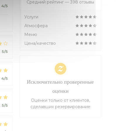
Средний рейтинг —
398 отзывы
:
4
/5
Услуги
Атмосфера
Меню
Цена/качество
:
5
/5
:
4
/5
Исключительно проверенные
оценки
Оценки только от клиентов,
:
5
/5
сделавших резервирование