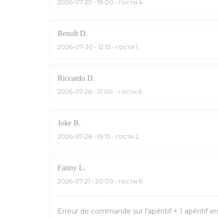
2026-07-29
- 19:00 - гости 4
Benoît
D
2026-07-30
- 12:15 - гости 1
Riccardo
D
2026-07-26
- 21:00 - гости 6
Joke
B
2026-07-26
- 19:15 - гости 2
Fanny
L
2026-07-21
- 20:00 - гости 6
Erreur de commande sur l'apéritif + 1 apéritif e