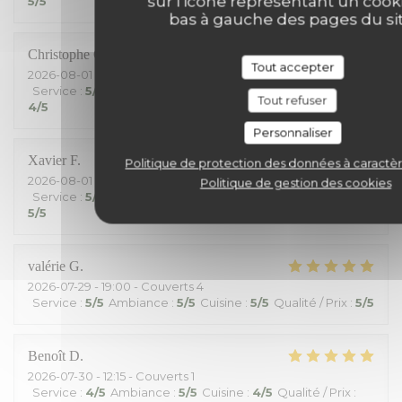
sur l'icône représentant un cook
5
/5
bas à gauche des pages du sit
Christophe
G
Tout accepter
2026-08-01
- 19:30 - Couverts 2
Service
:
5
/5
Ambiance
:
5
/5
Cuisine
:
4
/5
Qualité / Prix
:
Tout refuser
4
/5
Personnaliser
Xavier
F
Politique de protection des données à caractè
2026-08-01
- 12:45 - Couverts 6
Politique de gestion des cookies
Service
:
5
/5
Ambiance
:
4
/5
Cuisine
:
5
/5
Qualité / Prix
:
5
/5
valérie
G
2026-07-29
- 19:00 - Couverts 4
Service
:
5
/5
Ambiance
:
5
/5
Cuisine
:
5
/5
Qualité / Prix
:
5
/5
Benoît
D
2026-07-30
- 12:15 - Couverts 1
Service
:
4
/5
Ambiance
:
5
/5
Cuisine
:
4
/5
Qualité / Prix
: