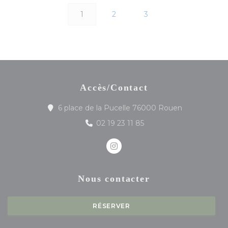
1
2
3
Accès/Contact
((ouvre une n
6 place de la Pucelle 76000 Rouen
02 19 23 11 85
Instagram ((ouvre une nouve
Nous contacter
RÉSERVER