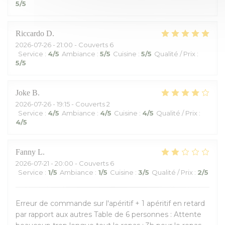
5
/5
Riccardo
D
2026-07-26
- 21:00 - Couverts 6
Service
:
4
/5
Ambiance
:
5
/5
Cuisine
:
5
/5
Qualité / Prix
:
5
/5
Joke
B
2026-07-26
- 19:15 - Couverts 2
Service
:
4
/5
Ambiance
:
4
/5
Cuisine
:
4
/5
Qualité / Prix
:
4
/5
Fanny
L
2026-07-21
- 20:00 - Couverts 6
Service
:
1
/5
Ambiance
:
1
/5
Cuisine
:
3
/5
Qualité / Prix
:
2
/5
Erreur de commande sur l'apéritif + 1 apéritif en retard
par rapport aux autres Table de 6 personnes : Attente