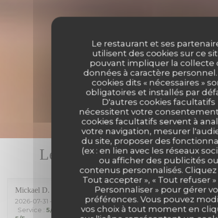
Le restaurant et ses partenair
utilisent des cookies sur ce sit
pouvant impliquer la collecte
données à caractère personnel.
cookies dits « nécessaires » so
obligatoires et installés par déf
D'autres cookies facultatifs
nécessitent votre consentement
cookies facultatifs servent à ana
votre navigation, mesurer l'aud
du site, proposer des fonctionna
Les avis de nos clients
(ex : en lien avec les réseaux soc
ou afficher des publicités o
contenus personnalisés. Cliquez 
Tout accepter », « Tout refuser »
Personnaliser » pour gérer v
Mickael
D
préférences. Vous pouvez modi
2026-07-31
- 21:00 - Couverts 2
vos choix à tout moment en cli
Service
:
5
/5
Ambiance
:
3
/5
Cuisine
:
4
/5
Qualité / Prix
: