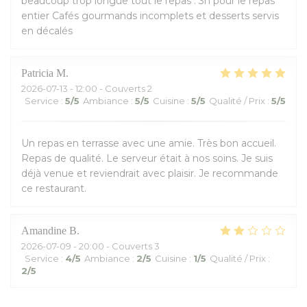
beaucoup trop longue tout le repas : 3h pour le repas
entier Cafés gourmands incomplets et desserts servis
en décalés
Patricia
M
2026-07-13
- 12:00 - Couverts 2
Service
:
5
/5
Ambiance
:
5
/5
Cuisine
:
5
/5
Qualité / Prix
:
5
/5
Un repas en terrasse avec une amie. Très bon accueil.
Repas de qualité. Le serveur était à nos soins. Je suis
déjà venue et reviendrait avec plaisir. Je recommande
ce restaurant.
Amandine
B
2026-07-09
- 20:00 - Couverts 3
Service
:
4
/5
Ambiance
:
2
/5
Cuisine
:
1
/5
Qualité / Prix
:
2
/5