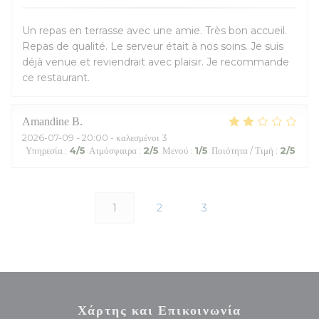
Un repas en terrasse avec une amie. Très bon accueil.
Repas de qualité. Le serveur était à nos soins. Je suis
déjà venue et reviendrait avec plaisir. Je recommande
ce restaurant.
Amandine
B
2026-07-09
- 20:00 - καλεσμένοι 3
Υπηρεσία
:
4
/5
Ατμόσφαιρα
:
2
/5
Μενού
:
1
/5
Ποιότητα / Τιμή
:
2
/5
1
2
3
Χάρτης και Επικοινωνία