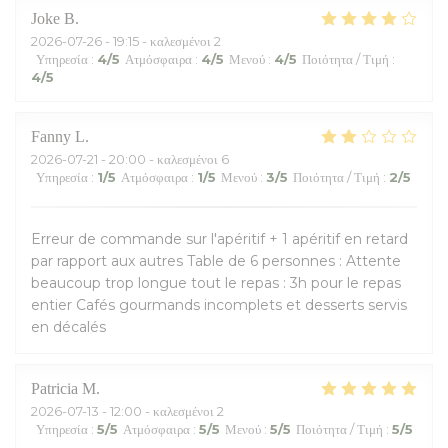
Joke
B
2026-07-26
- 19:15 - καλεσμένοι 2
Υπηρεσία
:
4
/5
Ατμόσφαιρα
:
4
/5
Μενού
:
4
/5
Ποιότητα / Τιμή
:
4
/5
Fanny
L
2026-07-21
- 20:00 - καλεσμένοι 6
Υπηρεσία
:
1
/5
Ατμόσφαιρα
:
1
/5
Μενού
:
3
/5
Ποιότητα / Τιμή
:
2
/5
Erreur de commande sur l'apéritif + 1 apéritif en retard
par rapport aux autres Table de 6 personnes : Attente
beaucoup trop longue tout le repas : 3h pour le repas
entier Cafés gourmands incomplets et desserts servis
en décalés
Patricia
M
2026-07-13
- 12:00 - καλεσμένοι 2
Υπηρεσία
:
5
/5
Ατμόσφαιρα
:
5
/5
Μενού
:
5
/5
Ποιότητα / Τιμή
:
5
/5