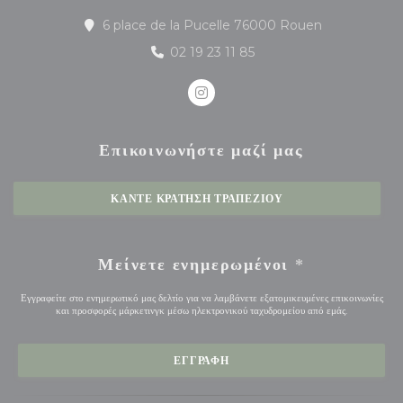
((ανοίγει σε νέ
6 place de la Pucelle 76000 Rouen
02 19 23 11 85
Instagram ((ανοίγει σε νέο παρά
Επικοινωνήστε μαζί μας
ΚΆΝΤΕ ΚΡΆΤΗΣΗ ΤΡΑΠΕΖΙΟΎ
Μείνετε ενημερωμένοι
*
Εγγραφείτε στο ενημερωτικό μας δελτίο για να λαμβάνετε εξατομικευμένες επικοινωνίες
και προσφορές μάρκετινγκ μέσω ηλεκτρονικού ταχυδρομείου από εμάς.
ΕΓΓΡΑΦΉ