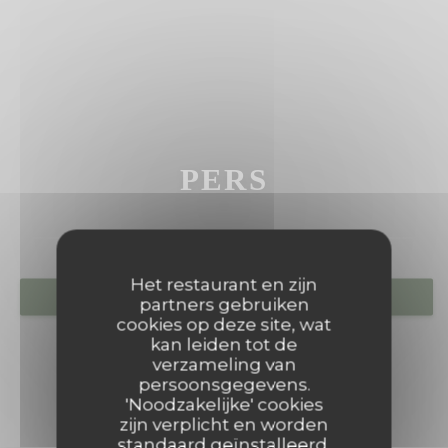
PERS
Het restaurant en zijn
RESERVEER EEN TAFEL
partners gebruiken
cookies op deze site, wat
kan leiden tot de
verzameling van
persoonsgegevens.
'Noodzakelijke' cookies
zijn verplicht en worden
standaard geïnstalleerd.