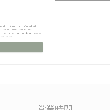
he right to opt out of marketing
ephone Preference Service at
or more information about how we
acy policy
.
営業時間