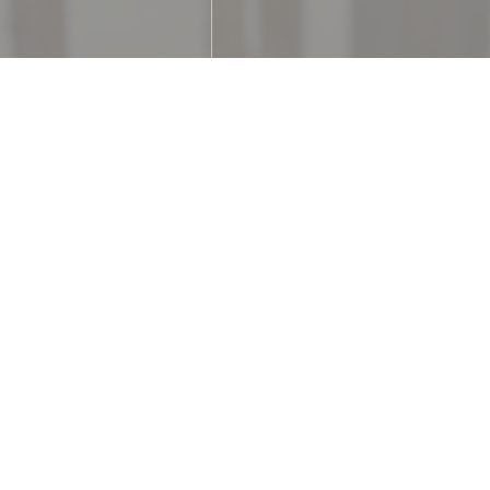
, テラス
方法
(食券) , 現金, ビザ,
トブルー