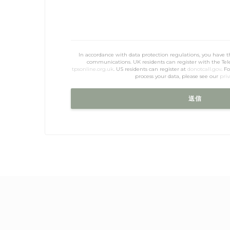
In accordance with data protection regulations, you have t
communications. UK residents can register with the Tel
tpsonline.org.uk
. US residents can register at
donotcall.gov
. F
process your data, please see our
priv