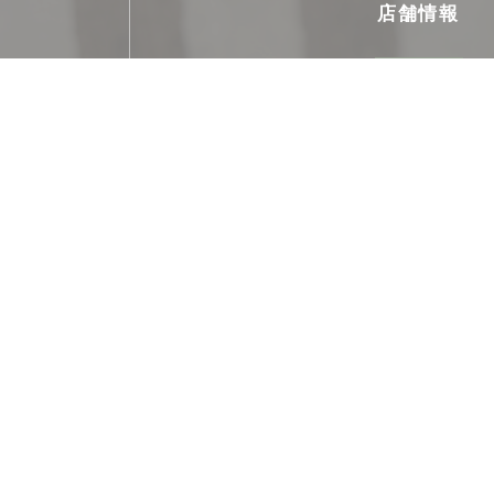
店舗情報
料理
自家製, 伝統料理
ビジネスタイプ
パブ
サービス
バリアフリーアクセス, 貸し切り
ご利用可能なお支払い
ユーロカード /マスターカード, チケ・レストラン 
チェック, アメックス, カル