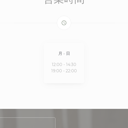
access_time
月
-
日
12:00 - 14:30
19:00 - 22:00