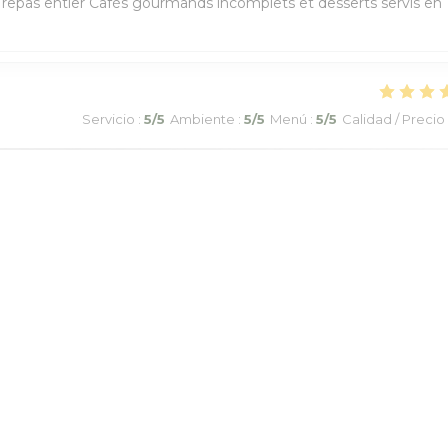
e repas entier Cafés gourmands incomplets et desserts servis en
Servicio
:
5
/5
Ambiente
:
5
/5
Menú
:
5
/5
Calidad / Precio
ueil. Repas de qualité. Le serveur était à nos soins. Je suis déjà
e ce restaurant.
1
2
3