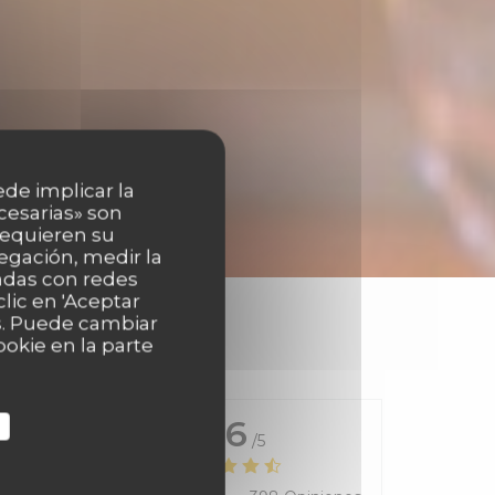
ede implicar la
cesarias» son
 requieren su
egación, medir la
nadas con redes
lic en 'Aceptar
as. Puede cambiar
okie en la parte
4.6
/5