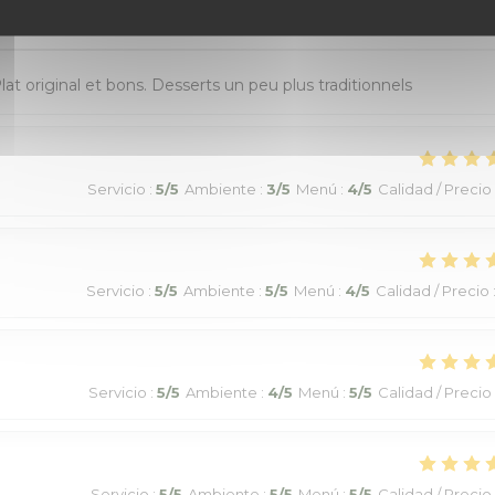
Servicio
:
5
/5
Ambiente
:
5
/5
Menú
:
4
/5
Calidad / Precio
Plat original et bons. Desserts un peu plus traditionnels
Servicio
:
5
/5
Ambiente
:
3
/5
Menú
:
4
/5
Calidad / Precio
Servicio
:
5
/5
Ambiente
:
5
/5
Menú
:
4
/5
Calidad / Precio
Servicio
:
5
/5
Ambiente
:
4
/5
Menú
:
5
/5
Calidad / Precio
Servicio
:
5
/5
Ambiente
:
5
/5
Menú
:
5
/5
Calidad / Precio