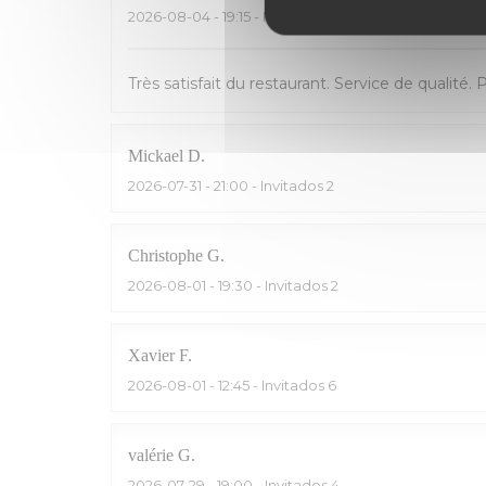
2026-08-04
- 19:15 - Invitados 2
Très satisfait du restaurant. Service de qualité. 
Mickael
D
2026-07-31
- 21:00 - Invitados 2
Christophe
G
2026-08-01
- 19:30 - Invitados 2
Xavier
F
2026-08-01
- 12:45 - Invitados 6
valérie
G
2026-07-29
- 19:00 - Invitados 4