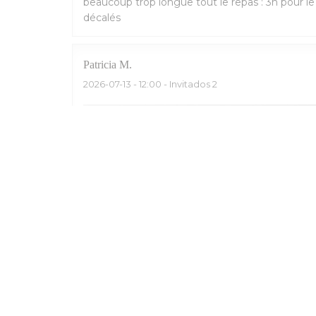
beaucoup trop longue tout le repas : 3h pour l
décalés
Patricia
M
2026-07-13
- 12:00 - Invitados 2
Un repas en terrasse avec une amie. Très bon acc
venue et reviendrait avec plaisir. Je recommand