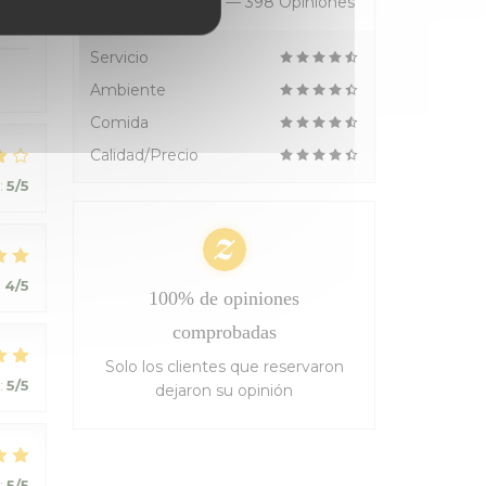
Valoración media —
398 Opiniones
:
4
/5
Servicio
Ambiente
Comida
Calidad/Precio
:
5
/5
:
4
/5
100% de opiniones
comprobadas
Solo los clientes que reservaron
:
5
/5
dejaron su opinión
:
5
/5