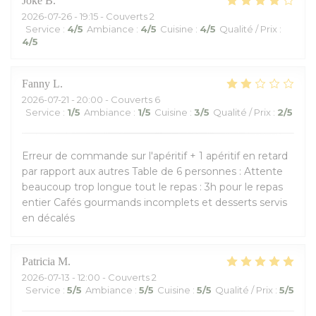
Joke
B
2026-07-26
- 19:15 - Couverts 2
Service
:
4
/5
Ambiance
:
4
/5
Cuisine
:
4
/5
Qualité / Prix
:
4
/5
Fanny
L
2026-07-21
- 20:00 - Couverts 6
Service
:
1
/5
Ambiance
:
1
/5
Cuisine
:
3
/5
Qualité / Prix
:
2
/5
Erreur de commande sur l'apéritif + 1 apéritif en retard
par rapport aux autres Table de 6 personnes : Attente
beaucoup trop longue tout le repas : 3h pour le repas
entier Cafés gourmands incomplets et desserts servis
en décalés
Patricia
M
2026-07-13
- 12:00 - Couverts 2
Service
:
5
/5
Ambiance
:
5
/5
Cuisine
:
5
/5
Qualité / Prix
:
5
/5