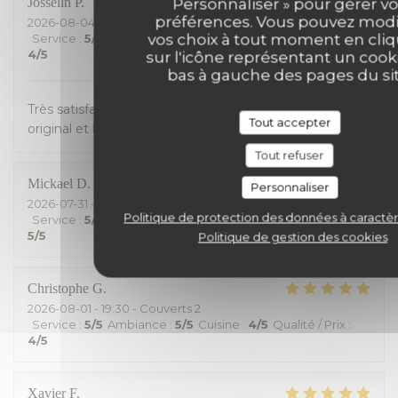
Josselin
P
Personnaliser » pour gérer v
préférences. Vous pouvez modi
2026-08-04
- 19:15 - Couverts 2
vos choix à tout moment en cli
Service
:
5
/5
Ambiance
:
5
/5
Cuisine
:
4
/5
Qualité / Prix
:
4
/5
sur l'icône représentant un cook
bas à gauche des pages du sit
Très satisfait du restaurant. Service de qualité. Plat
Tout accepter
original et bons. Desserts un peu plus traditionnels
Tout refuser
Mickael
D
Personnaliser
2026-07-31
- 21:00 - Couverts 2
Politique de protection des données à caractè
Service
:
5
/5
Ambiance
:
3
/5
Cuisine
:
4
/5
Qualité / Prix
:
5
/5
Politique de gestion des cookies
Christophe
G
2026-08-01
- 19:30 - Couverts 2
Service
:
5
/5
Ambiance
:
5
/5
Cuisine
:
4
/5
Qualité / Prix
:
4
/5
Xavier
F