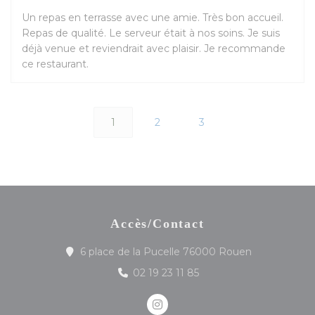
Un repas en terrasse avec une amie. Très bon accueil.
Repas de qualité. Le serveur était à nos soins. Je suis
déjà venue et reviendrait avec plaisir. Je recommande
ce restaurant.
1
2
3
Accès/Contact
((ouvre une n
6 place de la Pucelle 76000 Rouen
02 19 23 11 85
Instagram ((ouvre une nouve